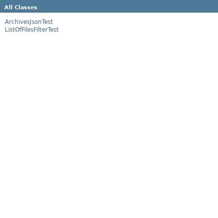
All Classes
ArchivesJsonTest
ListOfFilesFilterTest